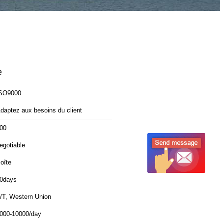
e
SO9000
daptez aux besoins du client
00
egotiable
oîte
0days
/T, Western Union
000-10000/day