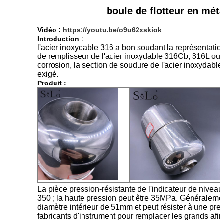
boule de flotteur en mé
Vidéo :
https://youtu.be/o9u62xskiok
Introduction :
l'acier inoxydable 316 a bon soudant la représentati
de remplisseur de l'acier inoxydable 316Cb, 316L ou 
corrosion, la section de soudure de l'acier inoxydabl
exigé.
Produit :
La pièce pression-résistante de l'indicateur de nive
350 ; la haute pression peut être 35MPa. Généraleme
diamètre intérieur de 51mm et peut résister à une p
fabricants d'instrument pour remplacer les grands afi