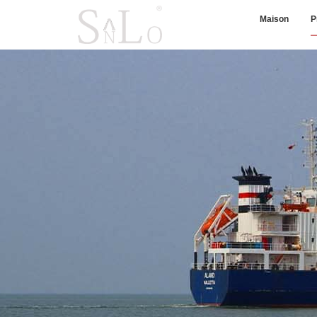
Maison
P