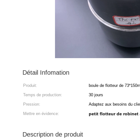
Détail Infomation
Produit:
boule de flotteur de 73*15
Temps de production:
30 jours
Pression:
Adaptez aux besoins du clie
Mettre en évidence:
petit flotteur de robine
Description de produit