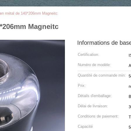
ur en métal de 140*206mm Magneitc
40*206mm Magneitc
Informations de bas
Certification:
I
Numéro de modèle:
A
Quantité de commande min:
5
Prix:
n
Détails d'emballage:
B
Délai de livraison:
3
Conditions de paiement:
T
Capacité
5