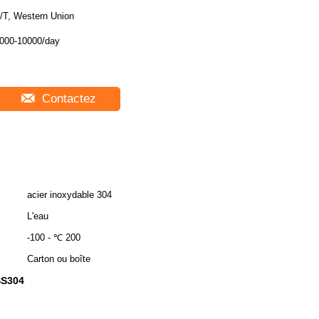
/T, Western Union
000-10000/day
Contactez
acier inoxydable 304
L'eau
-100 - ℃ 200
Carton ou boîte
SS304