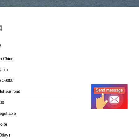
4
e
a Chine
anlo
SO9000
lotteur rond
00
egotiable
oîte
0days