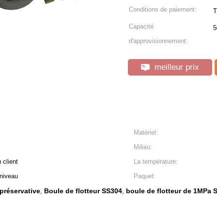
Conditions de paiement:
T
Capacité
5
d'approvisionnement:
meilleur prix
Matériel:
Milieu:
 client
La température:
 niveau
Paquet:
 préservative
Boule de flotteur SS304
boule de flotteur de 1MPa 
,
,