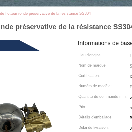
de flotteur ronde préservative de la résistance SS304
onde préservative de la résistance SS30
Informations de bas
Lieu d'origine:
L
Nom de marque:
S
Certification:
I
Numéro de modèle:
F
Quantité de commande min:
5
Prix:
n
Détails d'emballage:
B
Délai de livraison:
3