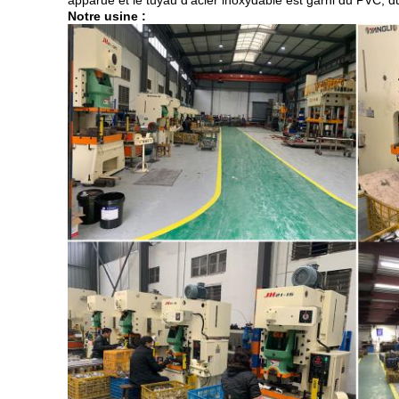
apparue et le tuyau d'acier inoxydable est garni du PVC, du
Notre usine :