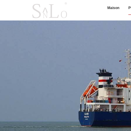
Maison
P