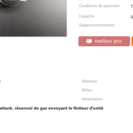
Conditions de paiement:
T
Capacité
5
d'approvisionnement:
meilleur prix
e
Matériau:
Milieu:
température:
ueltank
réservoir de gaz envoyant le flotteur d'unité
,