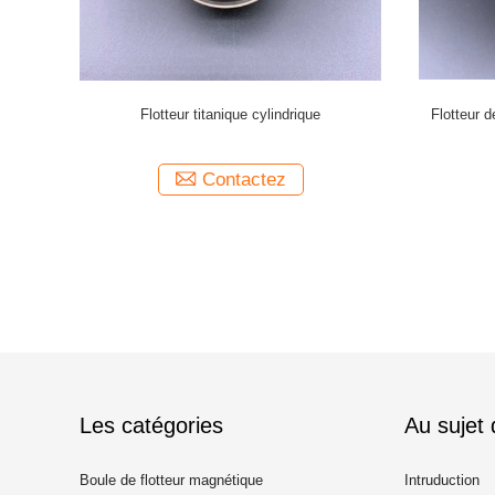
ressurisent
1Mpa fait sur commande SS304 polissant le
Flotteur m
servatif
long flotteur de niveau liquide
de
Contactez
Les catégories
Au sujet
Boule de flotteur magnétique
Intruduction