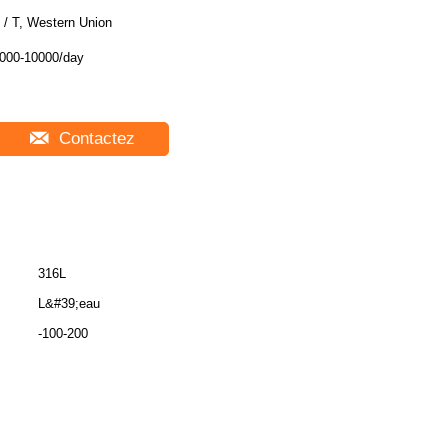
 / T, Western Union
000-10000/day
Contactez
316L
L&#39;eau
-100-200