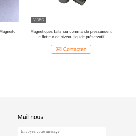
 polissage
Flotteur de accouplement magnétique fait sur
Flo
commande de niveau de liquide de SS316L
Contactez
Mail nous