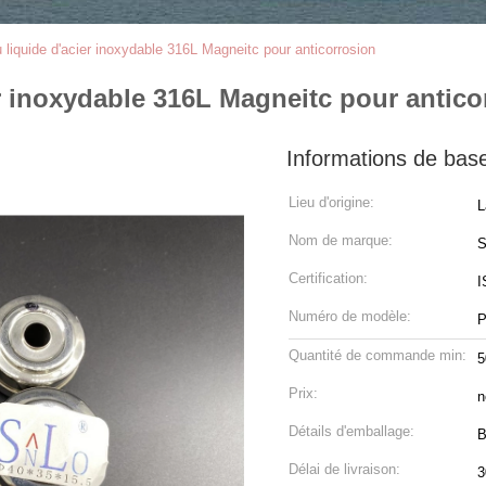
u liquide d'acier inoxydable 316L Magneitc pour anticorrosion
er inoxydable 316L Magneitc pour antico
Informations de bas
Lieu d'origine:
L
Nom de marque:
S
Certification:
I
Numéro de modèle:
P
Quantité de commande min:
5
Prix:
n
Détails d'emballage:
B
Délai de livraison:
3