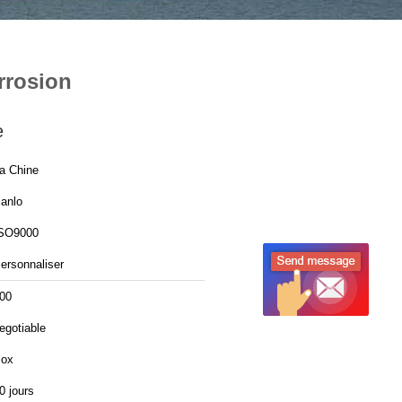
rrosion
e
a Chine
anlo
SO9000
ersonnaliser
00
egotiable
ox
0 jours