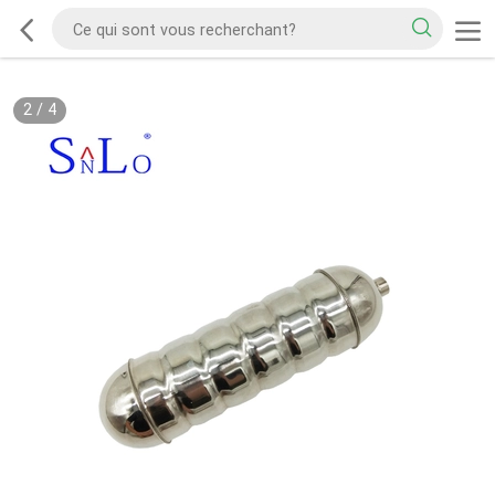
2
/
4