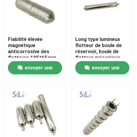
Visite d'usine
Contrôle de qualité
Fiabilité élevée
Long type lumineux
magnétique
flotteur de boule de
anticorrosive des
réservoir, boule de
Contactez-nous
flotteurs 185*65mm
flotteur mécanique
d'acier inoxydable
150*55mm de bande
envoyer une
envoyer une
Demandez une citation
demande
demande
Company News
Boule de flotteur magnétique
Boule de flotteur en acier