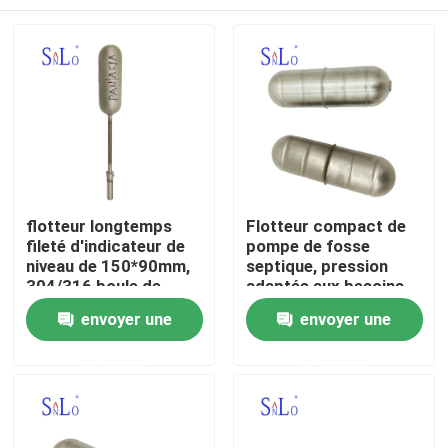
flotteur longtemps
Flotteur compact de
fileté d'indicateur de
pompe de fosse
niveau de 150*90mm,
septique, pression
304/316 boule de
adaptée aux besoins
flotteur inoxydable
du client de boule de
Maison
envoyer une
envoyer une
flotteur en métal
demande
demande
Produits
Au sujet de nous