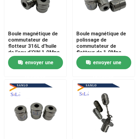
Produits
Boule magnétique de
Boule magnétique de
Boule de flotteur magnétique
commutateur de
polissage de
flotteur 316L d'huile
commutateur de
de l'eau d'OIN 1.0Mpa
flotteur de 1.0Mpa
Boule de flotteur en acier
SS316L
envoyer une
envoyer une
demande
demande
Boule de flotteur de cuivre
Boule de flotteur en métal
Boule de flotteur de réservoir
Boule de commutateur de flotteur