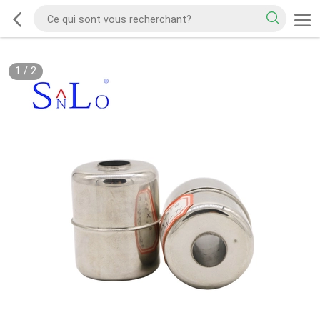
1
/
2