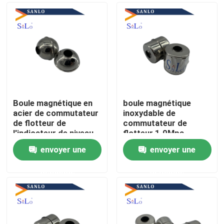
Boule magnétique en
boule magnétique
acier de commutateur
inoxydable de
de flotteur de
commutateur de
l'indicateur de niveau
flotteur 1.0Mpa
304
SS304
envoyer une
envoyer une
Accueil
demande
demande
A propos de nous
Contacts