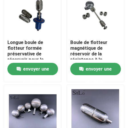
Visite d'usine
Contrôle de qualité
Longue boule de
Boule de flotteur
flotteur formée
magnétique de
Contactez-nous
préservative de
réservoir de la
réservoir pour le
résistance à la
commutateur de
corrosion SS316
envoyer une
envoyer une
Demandez une citation
niveau latéral
demande
demande
Company News
Boule de flotteur magnétique
Boule de flotteur en acier