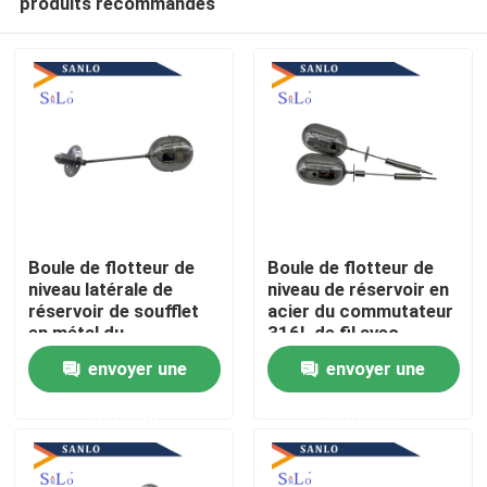
produits recommandés
Boule de flotteur de
Boule de flotteur de
niveau latérale de
niveau de réservoir en
réservoir de soufflet
acier du commutateur
en métal du
316L de fil avec
Maison
commutateur SS304
Polonais
envoyer une
envoyer une
Produits
demande
demande
Au sujet de nous